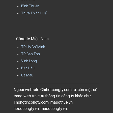
Bình Thuận
Thừa Thiên Huế
Công ty Miền Nam
TP Hồ Chí Minh
TP Cần Thơ
Vĩnh Long
Bạc Liêu
Cà Mau
Ngoài website Chitietcongty.com ra, còn một số
trang web tra cứu thông tin công ty khác như:
Thongtincongty.com, masothue.vn,
hosocongty.vn, masocongty.vn,