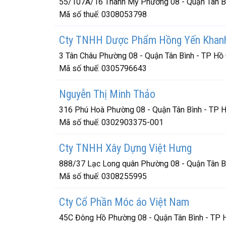
55/107A/16 Thành Mỹ Phường 08 - Quận Tân Bì
Mã số thuế:
0308053798
Cty TNHH Dược Phẩm Hồng Yến Khan
3 Tân Châu Phường 08 - Quận Tân Bình - TP Hồ
Mã số thuế:
0305796643
Nguyễn Thị Minh Thảo
316 Phú Hoà Phường 08 - Quận Tân Bình - TP H
Mã số thuế:
0302903375-001
Cty TNHH Xây Dựng Việt Hưng
888/37 Lạc Long quân Phường 08 - Quận Tân Bì
Mã số thuế:
0308255995
Cty Cổ Phần Móc áo Việt Nam
45C Đông Hồ Phường 08 - Quận Tân Bình - TP 