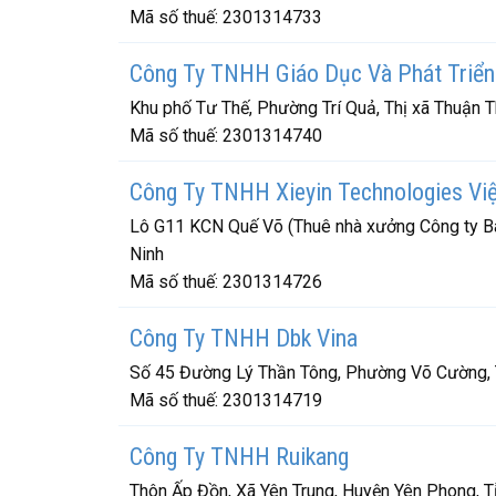
Mã số thuế:
2301314733
Công Ty TNHH Giáo Dục Và Phát Triể
Khu phố Tư Thế, Phường Trí Quả, Thị xã Thuận T
Mã số thuế:
2301314740
Công Ty TNHH Xieyin Technologies Vi
Lô G11 KCN Quế Võ (Thuê nhà xưởng Công ty Ba
Ninh
Mã số thuế:
2301314726
Công Ty TNHH Dbk Vina
Số 45 Đường Lý Thần Tông, Phường Võ Cường, T
Mã số thuế:
2301314719
Công Ty TNHH Ruikang
Thôn Ấp Đồn, Xã Yên Trung, Huyện Yên Phong, T