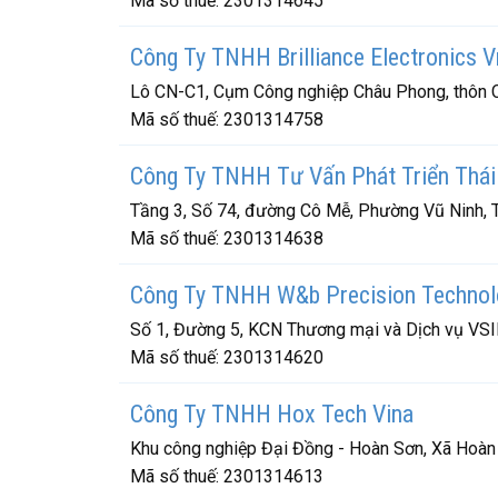
Mã số thuế:
2301314645
Công Ty TNHH Brilliance Electronics 
Lô CN-C1, Cụm Công nghiệp Châu Phong, thôn Ch
Mã số thuế:
2301314758
Công Ty TNHH Tư Vấn Phát Triển Thá
Tầng 3, Số 74, đường Cô Mễ, Phường Vũ Ninh, T
Mã số thuế:
2301314638
Công Ty TNHH W&b Precision Technol
Số 1, Đường 5, KCN Thương mại và Dịch vụ VSIP
Mã số thuế:
2301314620
Công Ty TNHH Hox Tech Vina
Khu công nghiệp Đại Đồng - Hoàn Sơn, Xã Hoàn 
Mã số thuế:
2301314613