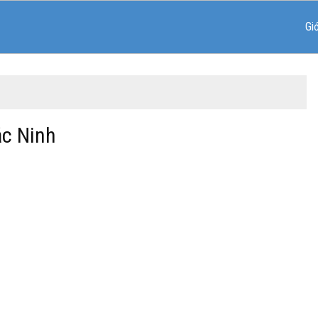
Gi
ắc Ninh