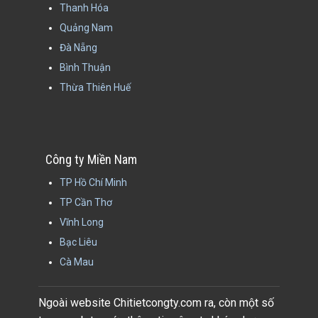
Thanh Hóa
Quảng Nam
Đà Nẵng
Bình Thuận
Thừa Thiên Huế
Công ty Miền Nam
TP Hồ Chí Minh
TP Cần Thơ
Vĩnh Long
Bạc Liêu
Cà Mau
Ngoài website Chitietcongty.com ra, còn một số