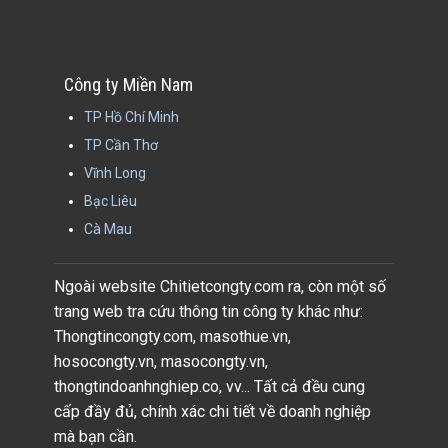
Công ty Miền Nam
TP Hồ Chí Minh
TP Cần Thơ
Vĩnh Long
Bạc Liêu
Cà Mau
Ngoài website Chitietcongty.com ra, còn một số
trang web tra cứu thông tin công ty khác như:
Thongtincongty.com, masothue.vn,
hosocongty.vn, masocongty.vn,
thongtindoanhnghiep.co, vv... Tất cả đều cung
cấp đầy đủ, chính xác chi tiết về doanh nghiệp
mà bạn cần.