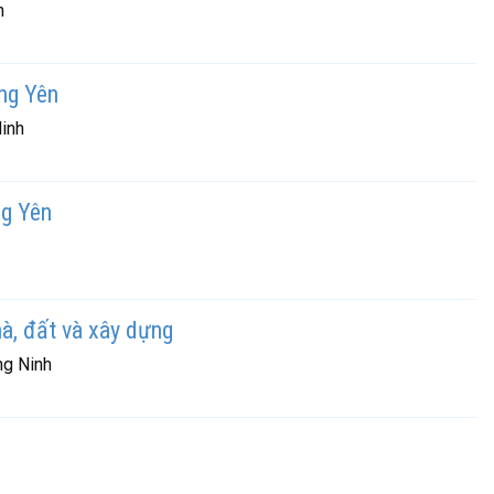
h
ảng Yên
inh
ng Yên
hà, đất và xây dựng
ng Ninh