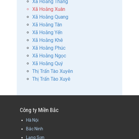
Xã Hoằng Thắng
Xã Hoằng Xuân
Xã Hoằng Quang
Xã Hoằng Tân
Xã Hoằng Yến
Xã Hoằng Khê
Xã Hoằng Phúc
Xã Hoằng Ngọc
Xã Hoằng Quý
Thị Trấn Tào Xuyên
Thị Trấn Tào Xuyê
Công ty Miền Bắc
Hà Nội
Bắc Ninh
Lạng Sơn