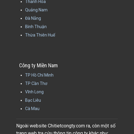
Thanh Hóa
Quảng Nam
Đà Nẵng
Bình Thuận
Thừa Thiên Huế
Công ty Miền Nam
TP Hồ Chí Minh
TP Cần Thơ
Vĩnh Long
Bạc Liêu
Cà Mau
Ngoài website Chitietcongty.com ra, còn một số
trang web tra cứu thông tin công ty khác như: