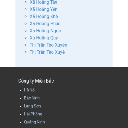
Xã Hoằng Tân
Xã Hoằng Yến
Xã Hoằng Khê
Xã Hoằng Phúc
Xã Hoằng Ngọc
Xã Hoằng Quý
Thị Trấn Tào Xuyên
Thị Trấn Tào Xuyê
Công ty Miền Bắc
Hà Nội
Bắc Ninh
Lạng Sơn
Hải Phòng
Quảng Ninh