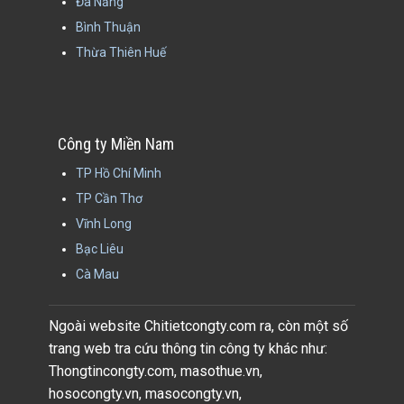
Đà Nẵng
Bình Thuận
Thừa Thiên Huế
Công ty Miền Nam
TP Hồ Chí Minh
TP Cần Thơ
Vĩnh Long
Bạc Liêu
Cà Mau
Ngoài website Chitietcongty.com ra, còn một số
trang web tra cứu thông tin công ty khác như:
Thongtincongty.com, masothue.vn,
hosocongty.vn, masocongty.vn,