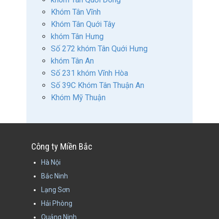
Khóm Tân Vĩnh
Khóm Tân Quới Tây
khóm Tân Hưng
Số 272 khóm Tân Quới Hưng
khóm Tân An
Số 231 khóm Vĩnh Hòa
Số 39C Khóm Tân Thuận An
Khóm Mỹ Thuận
Công ty Miền Bắc
Hà Nội
Bắc Ninh
Lạng Sơn
Hải Phòng
Quảng Ninh