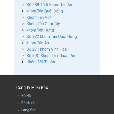
Số 288 Tổ 5 Khóm Tân An
khóm Tân Quới Đông
Khóm Tân Vĩnh
Khóm Tân Quới Tây
khóm Tân Hưng
Số 272 khóm Tân Quới Hưng
khóm Tân An
Số 231 khóm Vĩnh Hòa
Số 39C Khóm Tân Thuận An
Khóm Mỹ Thuận
Công ty Miền Bắc
Hà Nội
Bắc Ninh
Lạng Sơn