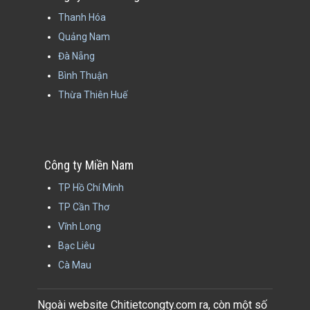
Thanh Hóa
Quảng Nam
Đà Nẵng
Bình Thuận
Thừa Thiên Huế
Công ty Miền Nam
TP Hồ Chí Minh
TP Cần Thơ
Vĩnh Long
Bạc Liêu
Cà Mau
Ngoài website Chitietcongty.com ra, còn một số