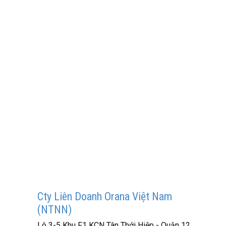
Cty Liên Doanh Orana Việt Nam
(NTNN)
Lô 3-5 Khu F1 KCN Tân Thới Hiệp - Quận 12