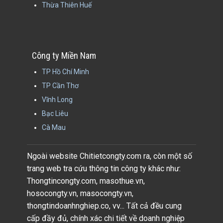
Thừa Thiên Huế
Công ty Miền Nam
TP Hồ Chí Minh
TP Cần Thơ
Vĩnh Long
Bạc Liêu
Cà Mau
Ngoài website Chitietcongty.com ra, còn một số
trang web tra cứu thông tin công ty khác như:
Thongtincongty.com, masothue.vn,
hosocongty.vn, masocongty.vn,
thongtindoanhnghiep.co, vv... Tất cả đều cung
cấp đầy đủ, chính xác chi tiết về doanh nghiệp