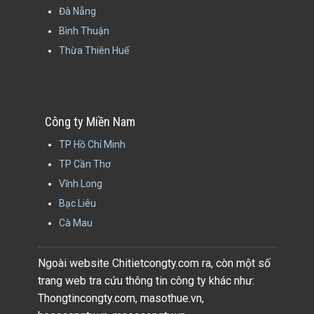
Đà Nẵng
Bình Thuận
Thừa Thiên Huế
Công ty Miền Nam
TP Hồ Chí Minh
TP Cần Thơ
Vĩnh Long
Bạc Liêu
Cà Mau
Ngoài website Chitietcongty.com ra, còn một số
trang web tra cứu thông tin công ty khác như:
Thongtincongty.com, masothue.vn,