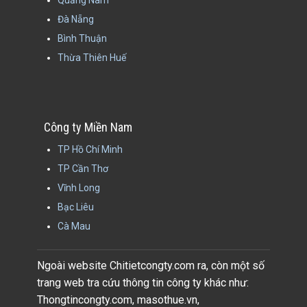
Quảng Nam
Đà Nẵng
Bình Thuận
Thừa Thiên Huế
Công ty Miền Nam
TP Hồ Chí Minh
TP Cần Thơ
Vĩnh Long
Bạc Liêu
Cà Mau
Ngoài website Chitietcongty.com ra, còn một số
trang web tra cứu thông tin công ty khác như:
Thongtincongty.com, masothue.vn,