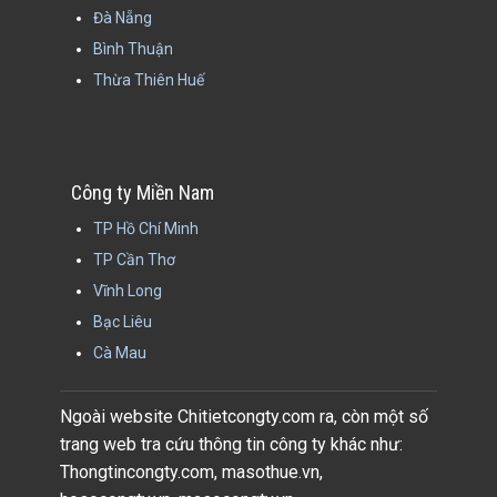
Đà Nẵng
Bình Thuận
Thừa Thiên Huế
Công ty Miền Nam
TP Hồ Chí Minh
TP Cần Thơ
Vĩnh Long
Bạc Liêu
Cà Mau
Ngoài website Chitietcongty.com ra, còn một số
trang web tra cứu thông tin công ty khác như:
Thongtincongty.com, masothue.vn,