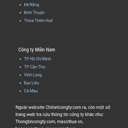
Đà Nẵng
Bình Thuận
Thừa Thiên Huế
Công ty Miền Nam
TP Hồ Chí Minh
TP Cần Thơ
Vĩnh Long
Bạc Liêu
Cà Mau
Ngoài website Chitietcongty.com ra, còn một số
trang web tra cứu thông tin công ty khác như:
Thongtincongty.com, masothue.vn,