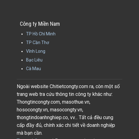
Công ty Miền Nam
TP Hồ Chí Minh
TP Cần Thơ
Vĩnh Long
Bạc Liêu
Cà Mau
Ngoài website Chitietcongty.com ra, còn một số
trang web tra cứu thông tin công ty khác như:
Thongtincongty.com, masothue.vn,
hosocongty.vn, masocongty.vn,
thongtindoanhnghiep.co, vv... Tất cả đều cung
cấp đầy đủ, chính xác chi tiết về doanh nghiệp
mà bạn cần.