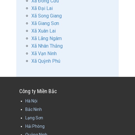
Xã Đông Cứu
Xã Đại Lai
Xã Song Giang
Xã Giang Sơn
Xã Xuân Lai
Xã Lãng Ngâm
Xã Nhân Thắng
Xã Vạn Ninh
Xã Quỳnh Phú
Công ty Miền Bắc
Hà Nội
Bắc Ninh
Lạng Sơn
Hải Phòng
Quảng Ninh