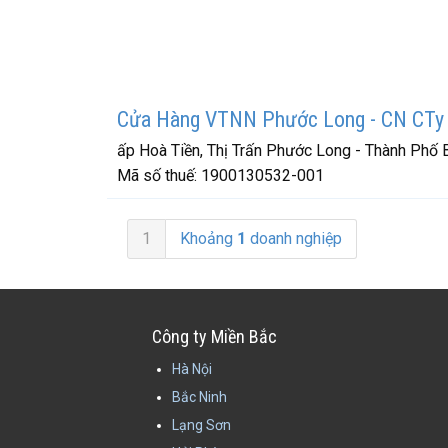
Cửa Hàng VTNN Phước Long - CN CTy 
ấp Hoà Tiền, Thị Trấn Phước Long - Thành Phố 
Mã số thuế:
1900130532-001
1
Khoảng
1
doanh nghiệp
Công ty Miền Bắc
Hà Nội
Bắc Ninh
Lạng Sơn