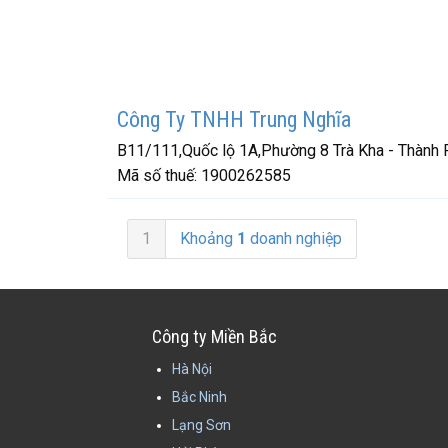
Công Ty TNHH Trung Nghĩa
B11/111,Quốc lộ 1A,Phường 8 Trà Kha - Thành 
Mã số thuế:
1900262585
1
Khoảng
1
doanh nghiệp
Công ty Miền Bắc
Hà Nội
Bắc Ninh
Lạng Sơn