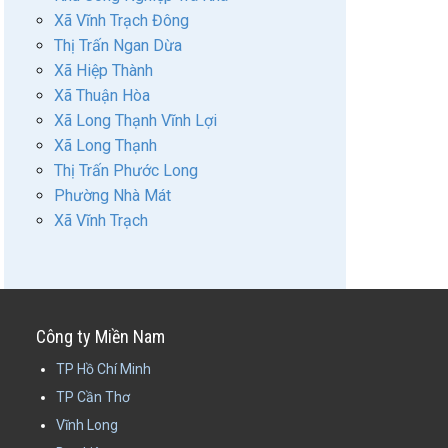
Xã Vĩnh Trạch Đông
Thị Trấn Ngan Dừa
Xã Hiệp Thành
Xã Thuận Hòa
Xã Long Thạnh Vĩnh Lợi
Xã Long Thạnh
Thị Trấn Phước Long
Phường Nhà Mát
Xã Vĩnh Trạch
Công ty Miền Nam
TP Hồ Chí Minh
TP Cần Thơ
Vĩnh Long