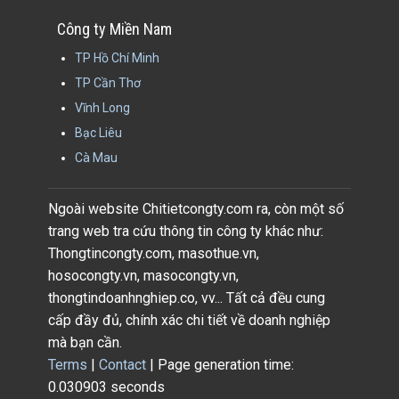
Công ty Miền Nam
TP Hồ Chí Minh
TP Cần Thơ
Vĩnh Long
Bạc Liêu
Cà Mau
Ngoài website Chitietcongty.com ra, còn một số
trang web tra cứu thông tin công ty khác như:
Thongtincongty.com, masothue.vn,
hosocongty.vn, masocongty.vn,
thongtindoanhnghiep.co, vv... Tất cả đều cung
cấp đầy đủ, chính xác chi tiết về doanh nghiệp
mà bạn cần.
Terms
|
Contact
| Page generation time:
0.030903 seconds