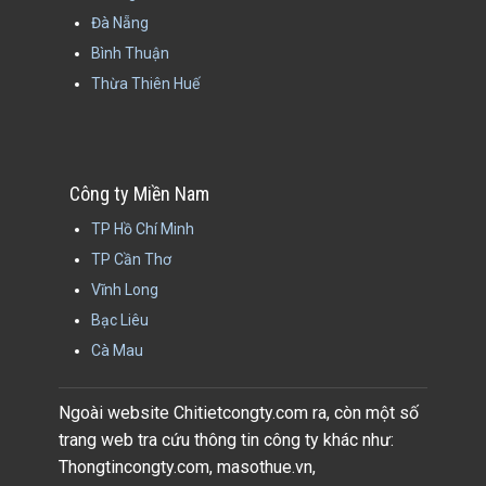
Đà Nẵng
Bình Thuận
Thừa Thiên Huế
Công ty Miền Nam
TP Hồ Chí Minh
TP Cần Thơ
Vĩnh Long
Bạc Liêu
Cà Mau
Ngoài website Chitietcongty.com ra, còn một số
trang web tra cứu thông tin công ty khác như:
Thongtincongty.com, masothue.vn,