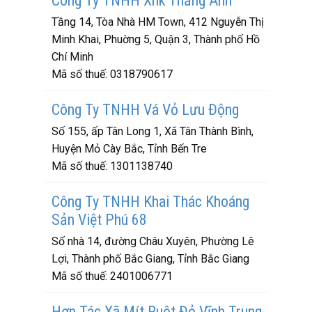
Công Ty TNHH Xnk Thắng Anh
Tầng 14, Tòa Nhà HM Town, 412 Nguyễn Thị
Minh Khai, Phuờng 5, Quận 3, Thành phố Hồ
Chí Minh
Mã số thuế:
0318790617
Công Ty TNHH Vá Vỏ Lưu Động
Số 155, ấp Tân Long 1, Xã Tân Thành Bình,
Huyện Mỏ Cày Bắc, Tỉnh Bến Tre
Mã số thuế:
1301138740
Công Ty TNHH Khai Thác Khoáng
Sản Việt Phú 68
Số nhà 14, đường Châu Xuyên, Phường Lê
Lợi, Thành phố Bắc Giang, Tỉnh Bắc Giang
Mã số thuế:
2401006771
Hợp Tác Xã Mít Ruột Đỏ Vĩnh Trung