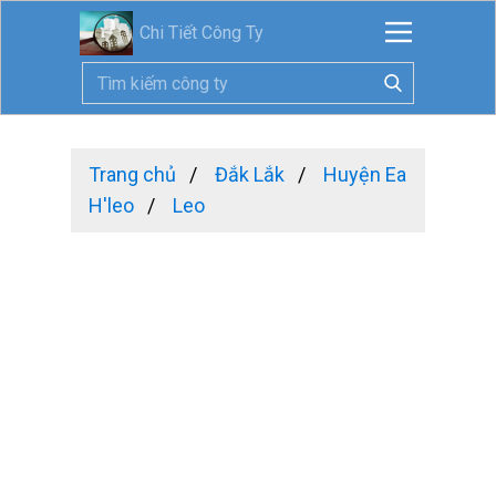
Chi Tiết Công Ty
Trang chủ
Đắk Lắk
Huyện Ea
H'leo
Leo