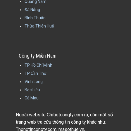
Quảng Nam
Đà Nẵng
Bình Thuận
Thừa Thiên Huế
Công ty Miền Nam
TP Hồ Chí Minh
TP Cần Thơ
Vĩnh Long
Bạc Liêu
Cà Mau
Ngoài website Chitietcongty.com ra, còn một số
trang web tra cứu thông tin công ty khác như:
Thongtincongty.com, masothue.vn,