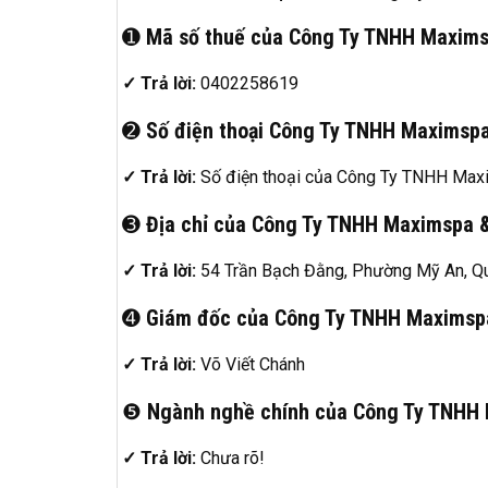
➊
Mã số thuế của Công Ty TNHH Maxims
✓ Trả lời:
0402258619
➋
Số điện thoại Công Ty TNHH Maximspa
✓ Trả lời:
Số điện thoại của Công Ty TNHH Maxim
➌
Địa chỉ của Công Ty TNHH Maximspa &
✓ Trả lời:
54 Trần Bạch Đằng, Phường Mỹ An, Q
➍
Giám đốc của Công Ty TNHH Maximspa 
✓ Trả lời:
Võ Viết Chánh
❺
Ngành nghề chính của Công Ty TNHH 
✓ Trả lời:
Chưa rõ!