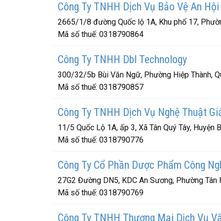
Công Ty TNHH Dịch Vụ Bảo Vệ An Hội
2665/1/8 đường Quốc lộ 1A, Khu phố 17, Phườn
Mã số thuế:
0318790864
Công Ty TNHH Dbl Technology
300/32/5b Bùi Văn Ngữ, Phường Hiệp Thành, Q
Mã số thuế:
0318790857
Công Ty TNHH Dịch Vụ Nghệ Thuật Giả
11/5 Quốc Lộ 1A, ấp 3, Xã Tân Quý Tây, Huyện 
Mã số thuế:
0318790776
Công Ty Cổ Phần Dược Phẩm Công Ngh
27G2 Đường DN5, KDC An Sương, Phường Tân H
Mã số thuế:
0318790769
Công Ty TNHH Thương Mại Dịch Vụ Vậ