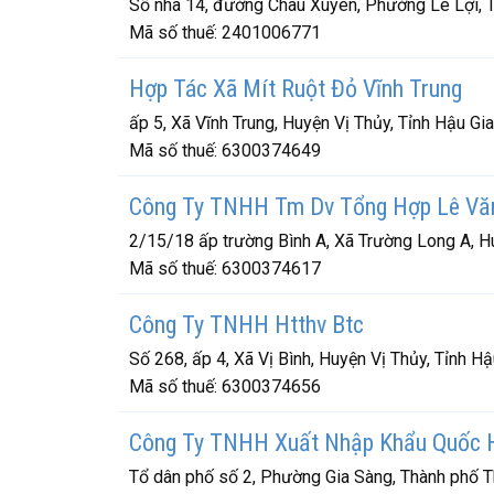
Số nhà 14, đường Châu Xuyên, Phường Lê Lợi, T
Mã số thuế:
2401006771
Hợp Tác Xã Mít Ruột Đỏ Vĩnh Trung
ấp 5, Xã Vĩnh Trung, Huyện Vị Thủy, Tỉnh Hậu Gi
Mã số thuế:
6300374649
Công Ty TNHH Tm Dv Tổng Hợp Lê Vă
2/15/18 ấp trường Bình A, Xã Trường Long A, H
Mã số thuế:
6300374617
Công Ty TNHH Htthv Btc
Số 268, ấp 4, Xã Vị Bình, Huyện Vị Thủy, Tỉnh H
Mã số thuế:
6300374656
Công Ty TNHH Xuất Nhập Khẩu Quốc 
Tổ dân phố số 2, Phường Gia Sàng, Thành phố T