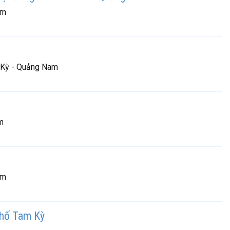
am
m Kỳ - Quảng Nam
m
am
phố Tam Kỳ