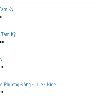
 Tam Kỳ
am
ố Tam Kỳ
Nam
Kỳ
am
g Phương Đông - Lille - Nice
am