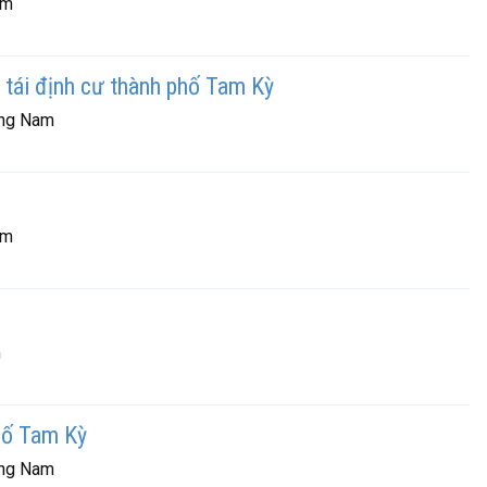
am
 tái định cư thành phố Tam Kỳ
ảng Nam
am
m
hố Tam Kỳ
ảng Nam