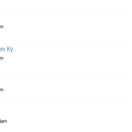
am
am Kỳ
am
am
 Nam