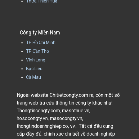
Thừa Thiên Huế
Công ty Miền Nam
TP Hồ Chí Minh
TP Cần Thơ
Vĩnh Long
Bạc Liêu
Cà Mau
Ngoài website Chitietcongty.com ra, còn một số
trang web tra cứu thông tin công ty khác như:
Thongtincongty.com, masothue.vn,
hosocongty.vn, masocongty.vn,
thongtindoanhnghiep.co, vv... Tất cả đều cung
cấp đầy đủ, chính xác chi tiết về doanh nghiệp