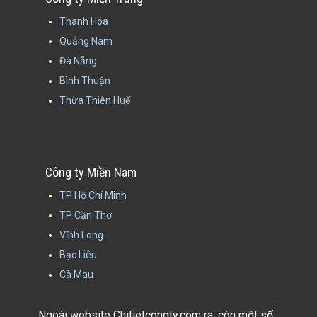
Thanh Hóa
Quảng Nam
Đà Nẵng
Bình Thuận
Thừa Thiên Huế
Công ty Miền Nam
TP Hồ Chí Minh
TP Cần Thơ
Vĩnh Long
Bạc Liêu
Cà Mau
Ngoài website Chitietcongty.com ra, còn một số