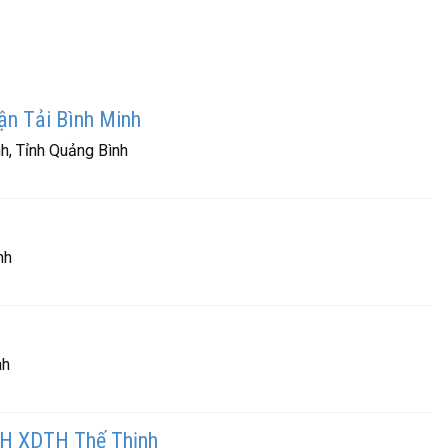
ận Tải Bình Minh
h, Tỉnh Quảng Bình
nh
nh
NHH XDTH Thế Thịnh