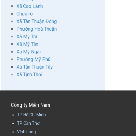
Xã Cao Lảnh
Chưa rõ
Xã Tân Thuận Đông
Phường Hoà Thuận
Xã Mỹ Trà
Xã Mỹ Tân
Xã Mỹ Ngãi
Phường Mỹ Phú
Xã Tân Thuận Tây
Xã Tịnh Thới
Công ty Miền Nam
TP Hồ Chí Minh
TP Cần Thơ
Vĩnh Long