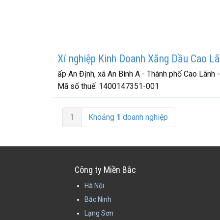
Xí nghiệp Kinh Doanh Xăng Dầu Cao L
ấp An Định, xã An Bình A - Thành phố Cao Lãnh 
Mã số thuế:
1400147351-001
1
Khoảng
1
doanh nghiệp
Công ty Miền Bắc
Hà Nội
Bắc Ninh
Lạng Sơn