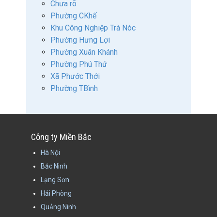
Chưa rõ
Phường CKhế
Khu Công Nghiệp Trà Nóc
Phường Hưng Lợi
Phường Xuân Khánh
Phường Phú Thứ
Xã Phước Thới
Phường TBình
Công ty Miền Bắc
Hà Nội
Bắc Ninh
Lạng Sơn
Hải Phòng
Quảng Ninh