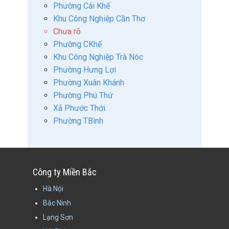
Phường Cái Khế
Khu Công Nghiệp Cần Thơ
Chưa rõ
Phường CKhế
Khu Công Nghiệp Trà Nóc
Phường Hưng Lợi
Phường Xuân Khánh
Phường Phú Thứ
Xã Phước Thới
Phường TBình
Công ty Miền Bắc
Hà Nội
Bắc Ninh
Lạng Sơn