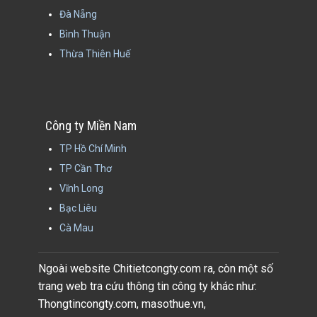
Đà Nẵng
Bình Thuận
Thừa Thiên Huế
Công ty Miền Nam
TP Hồ Chí Minh
TP Cần Thơ
Vĩnh Long
Bạc Liêu
Cà Mau
Ngoài website Chitietcongty.com ra, còn một số
trang web tra cứu thông tin công ty khác như:
Thongtincongty.com, masothue.vn,