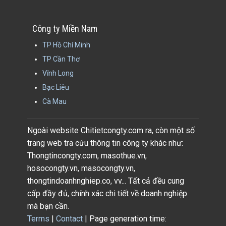
Công ty Miền Nam
TP Hồ Chí Minh
TP Cần Thơ
Vĩnh Long
Bạc Liêu
Cà Mau
Ngoài website Chitietcongty.com ra, còn một số
trang web tra cứu thông tin công ty khác như:
Thongtincongty.com, masothue.vn,
hosocongty.vn, masocongty.vn,
thongtindoanhnghiep.co, vv... Tất cả đều cung
cấp đầy đủ, chính xác chi tiết về doanh nghiệp
mà bạn cần.
Terms
|
Contact
| Page generation time: