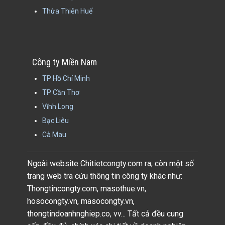
Thừa Thiên Huế
Công ty Miền Nam
TP Hồ Chí Minh
TP Cần Thơ
Vĩnh Long
Bạc Liêu
Cà Mau
Ngoài website Chitietcongty.com ra, còn một số
trang web tra cứu thông tin công ty khác như:
Thongtincongty.com, masothue.vn,
hosocongty.vn, masocongty.vn,
thongtindoanhnghiep.co, vv... Tất cả đều cung