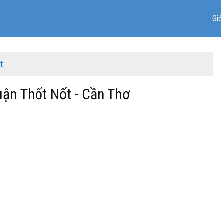
Gi
t
uận Thốt Nốt - Cần Thơ