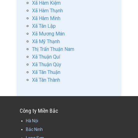
Xã Hàm Kiệm
Xã Hàm Thạnh
Xã Hàm Minh
Xã Tân Lập
Xã Mương Mán
Xã Mỹ Thạnh
Thị Trấn Thuận Nam
Xã Thuận Quí
Xã Thuận Qúy
Xã Tân Thuận
Xã Tân Thành
Công ty Miền Bắc
Hà Nội
Bắc Ninh