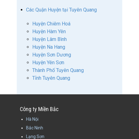
Các Quận Huyện tại Tuyên Quang
Huyện Chiêm Hoá
Huyện Hàm Yên
Huyện Lâm Bình
Huyện Na Hang
Huyện Sơn Dương
Huyện Yên Sơn
Thành Phố Tuyên Quang
Tỉnh Tuyên Quang
Công ty Miền Bắc
Hà Nội
Bắc Ninh
Lạng Sơn