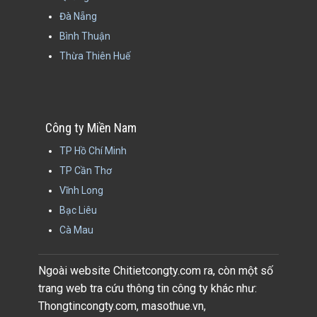
Đà Nẵng
Bình Thuận
Thừa Thiên Huế
Công ty Miền Nam
TP Hồ Chí Minh
TP Cần Thơ
Vĩnh Long
Bạc Liêu
Cà Mau
Ngoài website Chitietcongty.com ra, còn một số
trang web tra cứu thông tin công ty khác như:
Thongtincongty.com, masothue.vn,